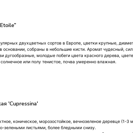
Etoile”
пулярных двухцветных сортов в Европе, цветки крупные, диаме
в основании, собраны в небольшие кисти. Аромат чудесный, сил
тви дугообразные, молодые побеги цвета красного дерева, цвет
 солнечное или полу тенистое, почва умеренно влажная.
я 'Cupressina'
ктное, коническое, морозостойкое, вечнозеленое деревце (1-3 
о-зелеными листьями, более бледными снизу.