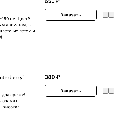
650 ₽
Заказать
-150 см. Цветёт
ым ароматом, в
 цветение летом и
).
nterberry"
380 ₽
Заказать
 для срезки!
плодами в
ь высокая.