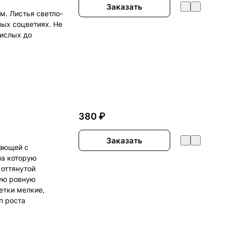
Заказать
м. Листья светло-
ных соцветиях. Не
кислых до
380 ₽
Заказать
гающей с
на которую
 оттянутой
вую ровную
етки мелкие,
п роста