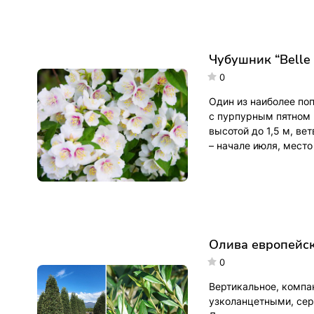
Чубушник “Belle 
0
Один из наиболее по
с пурпурным пятном 
высотой до 1,5 м, ве
– начале июля, место
Олива европейска
0
Вертикальное, компа
узколанцетными, сер