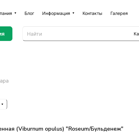
пания
Блог
Информация
Контакты
Галерея
ия
Ка
вара
нная (Viburnum opulus) "Roseum/Бульденеж"