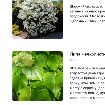
Широкий быстрорасту
зелёные, осенью кра
плодоносит. Место п
щелочных. Очень рас
Липа мелколистна
0
Штамбовое или мульт
возрастом диаметра 
сделана прививка и,
верхушкой, темно-зе
желтую окраску, дер
желтовато-белые, ду
сравнительно медле