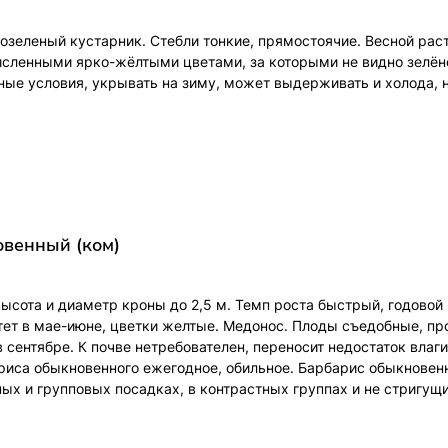
озеленый кустарник. Стебли тонкие, прямостоячие. Весной рас
сленными ярко-жёлтыми цветами, за которыми не видно зелён
ые условия, укрывать на зиму, может выдерживать и холода, н
венный (ком)
высота и диаметр кроны до 2,5 м. Темп роста быстрый, годовой
тет в мае-июне, цветки желтые. Медонос. Плоды съедобные, пр
 сентябре. К почве нетребователен, переносит недостаток влаги
иса обыкновенного ежегодное, обильное. Барбарис обыкновен
ных и групповых посадках, в контрастных группах и не стригу