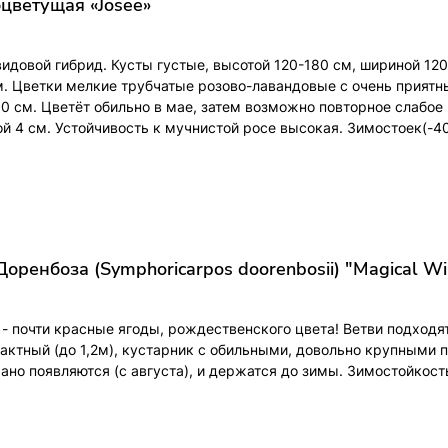
цветущая «Josee»
довой гибрид. Кусты густые, высотой 120-180 см, шириной 120
м. Цветки мелкие трубчатые розово-лавандовые с очень приятн
0 см. Цветёт обильно в мае, затем возможно повторное слабое
й 4 см. Устойчивость к мучнистой росе высокая. Зимостоек(-40
ренбоза (Symphoricarpos doorenbosii) "Magical Wi
- почти красные ягоды, рождественского цвета! Ветви подходят
актный (до 1,2м), кустарник с обильными, довольно крупными 
ано появляются (с августа), и держатся до зимы. Зимостойкост