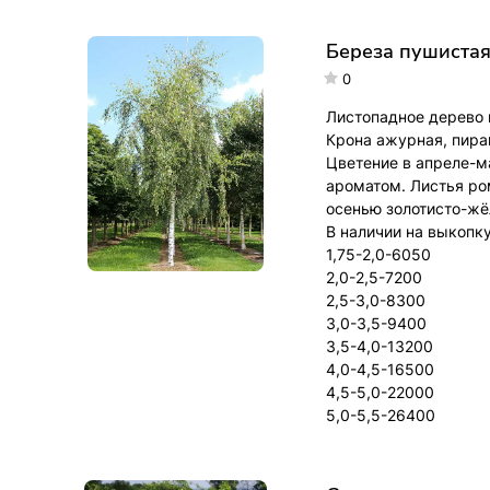
Береза пушистая
0
Листопадное дерево в
Крона ажурная, пира
Цветение в апреле-м
ароматом. Листья ро
осенью золотисто-ж
В наличии на выкопку
1,75-2,0-6050
2,0-2,5-7200
2,5-3,0-8300
3,0-3,5-9400
3,5-4,0-13200
4,0-4,5-16500
4,5-5,0-22000
5,0-5,5-26400