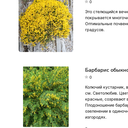
0
Это стелющийся вечн
покрывается многочи
Оптимальные почвенн
градусов.
Барбарис обыкно
0
Колючий кустарник, 
см. Светолюбив. Цве
красные, созревают в
Плодоношение барбар
озеленении в одиноч
изгородях.