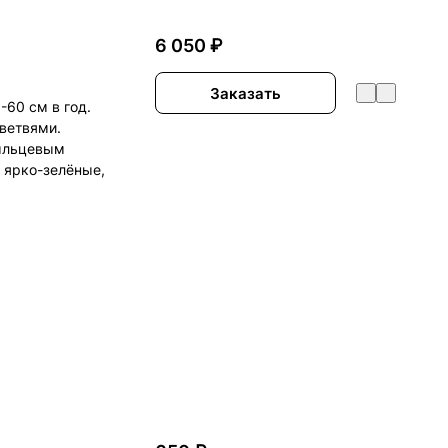
6 050 ₽
Заказать
-60 см в год.
ветвями.
пыльцевым
 ярко-зелёные,