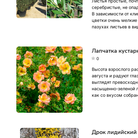
Листья простые, поч
серебристые, не опад
В зависимости от кл
цветки очень мелкие
пазухах листьев в ви
Лапчатка кустар
0
Высота взрослого ра
августа и радуют гл
выглядят превосходн
насыщенно-зеленой л
как со вкусом собран
Дрок лидийский (