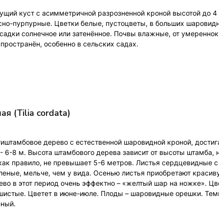
щий куст с асимметричной разрозненной кроной высотой до 4 
сно-пурпурные. Цветки белые, пустоцветы, в больших шаровид
осадки солнечное или затенённое. Почвы влажные, от умеренно
пространён, особенно в сельских садах.
я (Tilia cordata)
иштамбовое дерево с естественной шаровидной кроной, дости
- 6-8 м. Высота штамбового дерева зависит от высоты штамба, 
 как правило, не превышает 5-6 метров. Листья сердцевидные с
леные, мельче, чем у вида. Осенью листья приобретают краси
ево в этот период очень эффектно – «желтый шар на ножке». Цв
шистые. Цветет в июне-июле. Плоды – шаровидные орешки. Тем
нный.