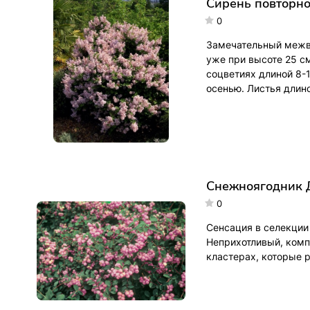
Cирень повторно
0
Замечательный межви
уже при высоте 25 с
соцветиях длиной 8-1
осенью. Листья длино
Снежноягодник До
0
Сенсация в селекции 
Неприхотливый, комп
кластерах, которые р