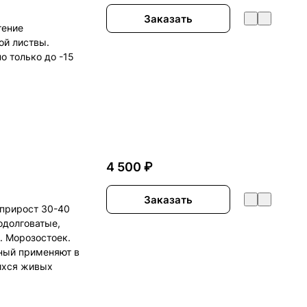
Заказать
тение
ой листвы.
о только до -15
4 500 ₽
Заказать
 прирост 30-40
одолговатые,
. Морозостоек.
ный применяют в
щихся живых