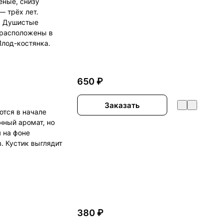
ёные, снизу
— трёх лет.
я. Душистые
, расположены в
Плод-костянка.
650 ₽
Заказать
ются в начале
нный аромат, но
 на фоне
. Кустик выглядит
380 ₽