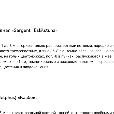
:
ная «Sargentii Eskilstuna»
 1 до 3 м с горизонтально распростертыми ветвями, нередко с
часто трехлопастные, длиной 5-8 см, темно-зеленые, осенью о
, на голых цветоножках, по 5-6 в пучках; распускаются в мае.
ом около 1 см, темно-красные с восковым налетом; созревают 
д цветения и плодоношения.
elphus) «Казбек»
8 м с округло-овальной плотной кроной, с желтовато-зелёными 