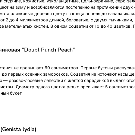
ти сидячие, кожистые, узколанцетные, цельнокрайние, серо-зел
ают на зиму и возобновляются постепенно на протяжении двух 
имата оливковые деревья цветут с конца апреля до начала июл
 от 2 до 4 миллиметров длиной, беловатые, с двумя тычинками
де метельчатых кистей. В одном соцветии от 10 до 40 цветков. 
никовая "Doubl Punch Peach"
стения не превышает 60 сантиметров. Первые бутоны распуска
аз до первых осенних заморозков. Соцветия не источают насыще
о — розово-лосевые лепестки с желтой серединкой выделяются
иствы. Диаметр одного цветка редко превышает 5 сантиметров
ный букет.
Genista lydia)