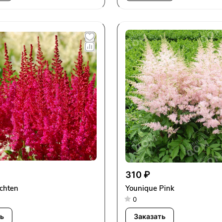
310 ₽
chten
Younique Pink
0
ь
Заказать