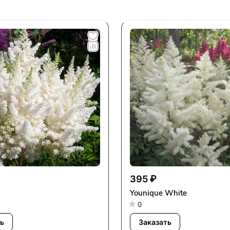
395 ₽
Younique White
0
ь
Заказать