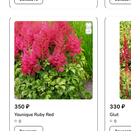
350 ₽
330 ₽
Younique Ruby Red
Glut
0
0