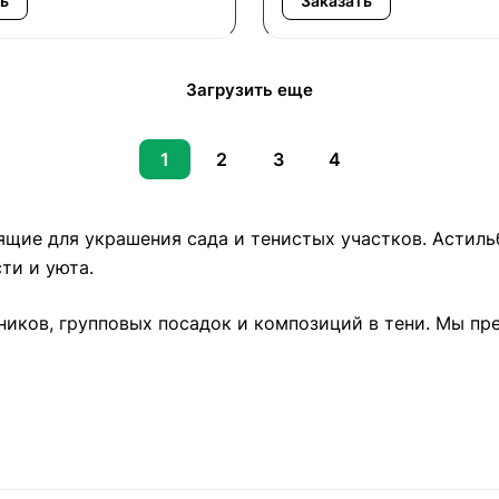
ь
Заказать
Загрузить еще
1
2
3
4
щие для украшения сада и тенистых участков. Астиль
ти и уюта.
ников, групповых посадок и композиций в тени. Мы пр