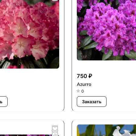
750 ₽
Azurro
0
ь
Заказать