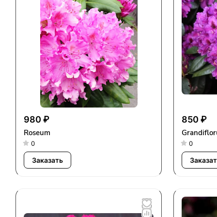
980 ₽
850 ₽
Roseum
Grandiflo
0
0
Заказать
Заказат