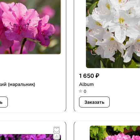
1 650 ₽
ий (маральник)
Album
0
ь
Заказать