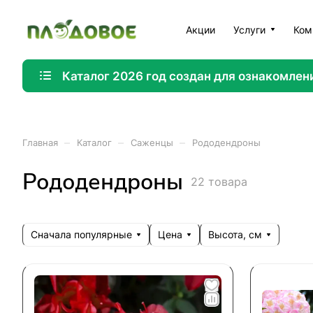
Акции
Услуги
Ком
Каталог 2026 год создан для ознакомлен
–
–
–
Главная
Каталог
Саженцы
Рододендроны
Рододендроны
22 товара
Сначала популярные
Цена
Высота, см