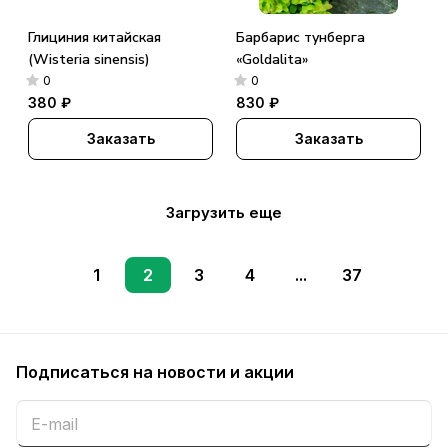
Глициния китайская
Барбарис тунберга
(Wisteria sinensis)
«Goldalita»
0
0
380 ₽
830 ₽
Заказать
Заказать
Загрузить еще
1
2
3
4
...
37
Подписаться
на новости и акции