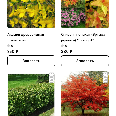
Акация древовидная
Спирея японская (Spiraea
(Сaragana)
japonica) “Firelight”
0
0
350 ₽
380 ₽
Заказать
Заказать