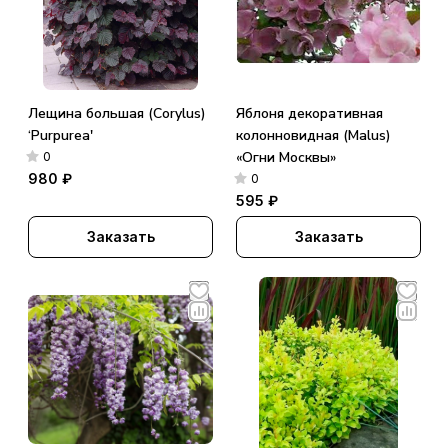
Лещина большая (Corylus)
Яблоня декоративная
‘Purpurea'
колонновидная (Malus)
«Огни Москвы»
0
980 ₽
0
595 ₽
Заказать
Заказать