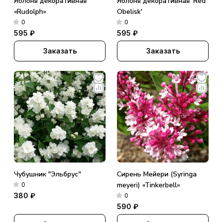
Яблоня декоративная
Яблоня декоративная 'Red
«Rudolph»
Obelisk'
0
0
595 ₽
595 ₽
Заказать
Заказать
Чубушник "Эльбрус"
Сирень Мейери (Syringa
meyeri) «Tinkerbell»
0
380 ₽
0
590 ₽