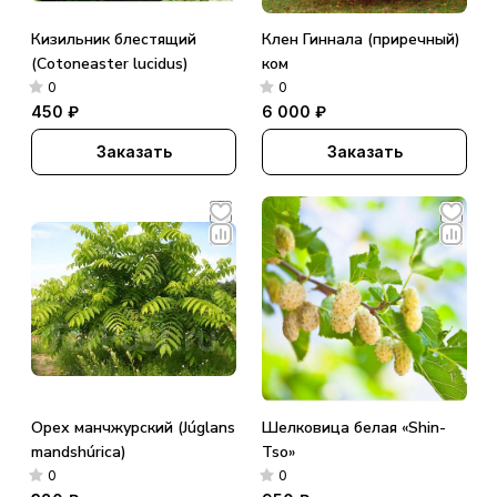
Кизильник блестящий
Клен Гиннала (приречный)
(Cotoneaster lucidus)
ком
0
0
450 ₽
6 000 ₽
Заказать
Заказать
Орех манчжурский (Júglans
Шелковица белая «Shin-
mandshúrica)
Tso»
0
0