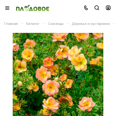
–
–
–
–
Главная
Каталог
Саженцы
Деревья и кустарники