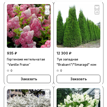
935 ₽
12 300 ₽
Гортензия метельчатая
Туя западная
“Vanille Fraise”
"Brabant"/"Smaragd" ком
0
0
Заказать
Заказать