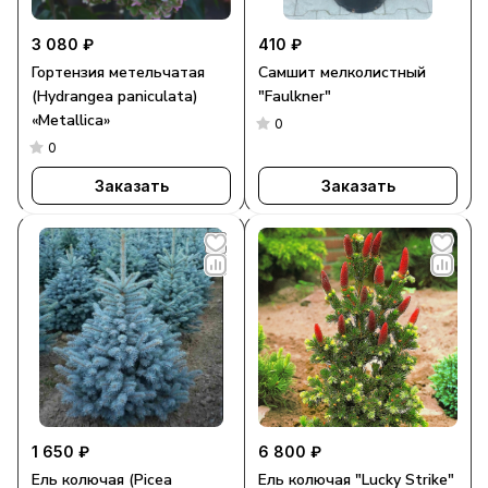
3 080 ₽
410 ₽
Гортензия метельчатая
Самшит мелколистный
(Hydrangea paniculata)
"Faulkner"
«Metallica»
0
0
Заказать
Заказать
1 650 ₽
6 800 ₽
Ель колючая (Picea
Ель колючая "Lucky Strike"