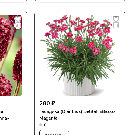
280 ₽
ая
Гвоздика (Diánthus) Delilah «Bicolor
anna»
Magenta»
0