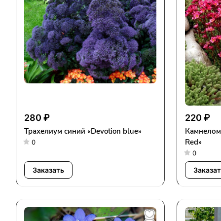
280 ₽
220 ₽
Трахелиум синий «Devotion blue»
Камнелом
Red»
0
0
Заказать
Заказат