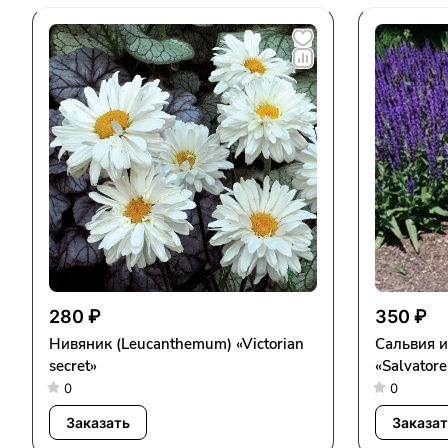
280 ₽
350 ₽
Нивяник (Leucanthemum) «Victorian
Сальвия и
secret»
«Salvatore
0
0
Заказать
Заказат