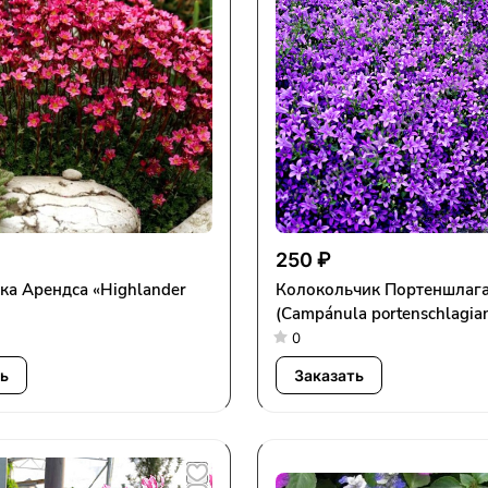
250 ₽
ка Арендса «Highlander
Колокольчик Портеншлаг
(Campánula portenschlagia
0
ь
Заказать