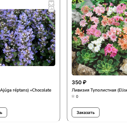
350 ₽
Ajúga réptans) «Chocolate
Ливизия Туполистная (Elis
0
ь
Заказать