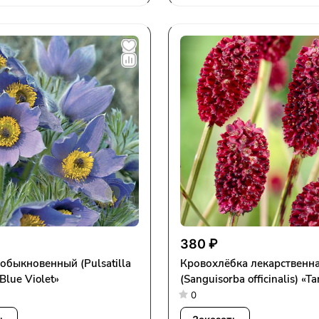
380 ₽
обыкновенный (Pulsatilla
Кровохлёбка лекарственн
«Blue Violet»
(Sanguisorba officinalis) «T
0