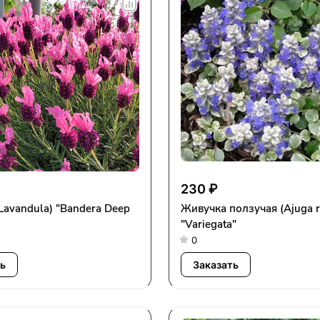
230 ₽
Живучка ползучая (Ajuga reptans)
"Variegata"
0
ь
Заказать