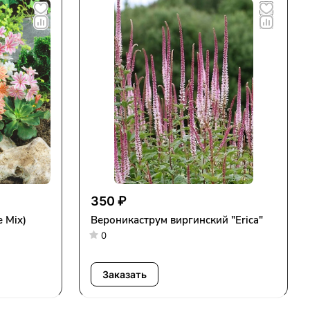
350 ₽
e Mix)
Вероникаструм виргинский "Erica"
0
Заказать