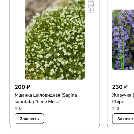
200 ₽
230 ₽
Мшанка шиловидная (Sagina
Живучка (
subulata) "Lime Moss"
Chip»
0
0
Заказать
Заказат