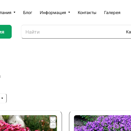
пания
Блог
Информация
Контакты
Галерея
ия
Ка
в