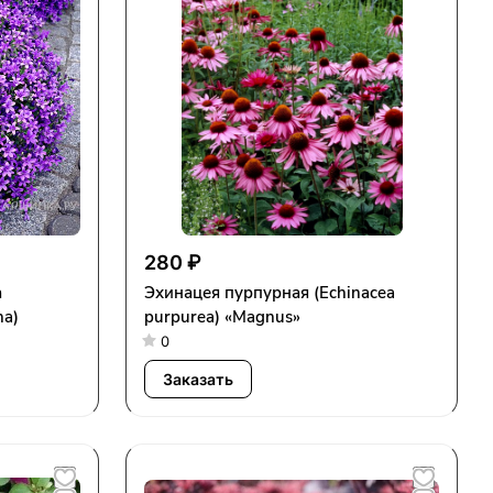
280 ₽
а
Эхинацея пурпурная (Echinacea
na)
purpurea) «Magnus»
0
Заказать