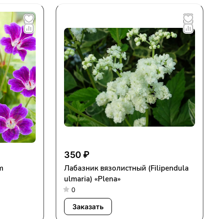
350 ₽
m
Лабазник вязолистный (Filipendula
ulmaria) «Plena»
0
Заказать