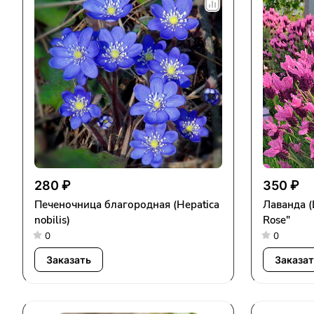
280 ₽
350 ₽
Печеночница благородная (Hepatica
Лаванда (Lavandula) "Bandera Deep
nobilis)
Rose"
0
0
Заказать
Заказат