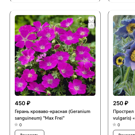
450 ₽
250 ₽
Герань кроваво-красная (Geranium
Прострел 
sanguineum) "Max Frei"
vulgaris) 
0
0