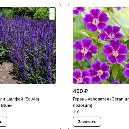
450 ₽
ли шалфей (Salvia)
Герань узловатая (Geraniu
 Blue»
nodosum)
0
ь
Заказать