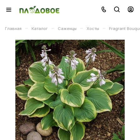
–
–
–
–
Главная
Каталог
Саженцы
Хосты
Fragrant Bouqu