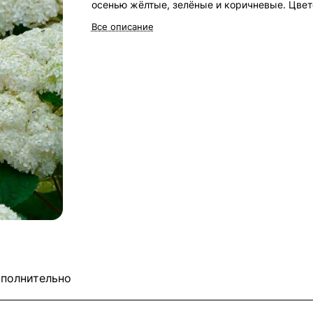
осенью жёлтые, зелёные и коричневые. Цвет
июне-сентябре на побегах текущего года. Дл
Все описание
полутенистых и солнечных участков с влажн
почвой. Более терпима к солнцу, чем другие
гортензии.
полнительно