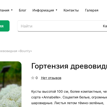
пания
Блог
Информация
Контакты
Галерея
ия
Ка
ревовидная «Bounty»
Гортензия древовид
0
Нет отзывов
Кусты высотой 100 см, более компактные, че
сорта «Annabelle». Соцветия белые, огромны
шаровидные. Листья летом тёмно-зелёные,