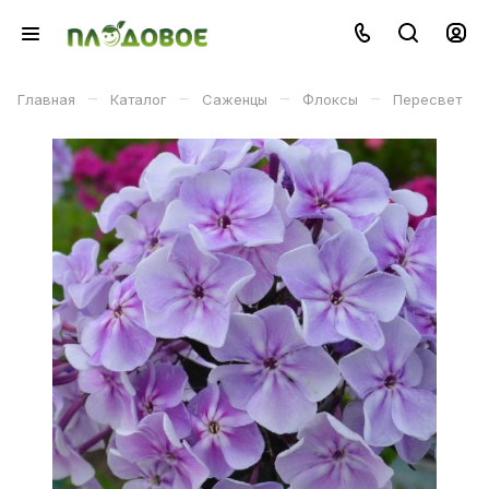
–
–
–
–
Главная
Каталог
Саженцы
Флоксы
Пересвет