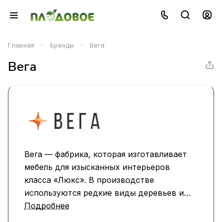
–
–
Главная
Бренды
Вега
Вега
Вега — фабрика, которая изготавливает
мебель для изысканных интерьеров
класса «Люкс». В производстве
используются редкие виды деревьев и
проводится оценка качества на каждом
Подробнее
этапе изготовления. Фабрика Вега