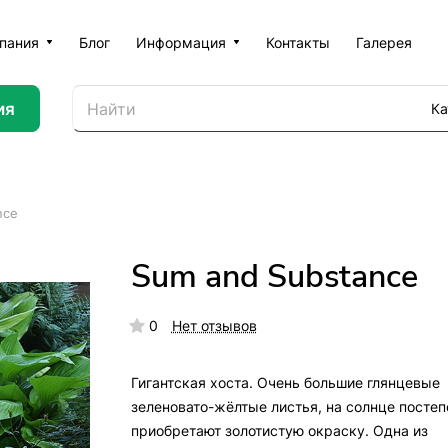
пания
Блог
Информация
Контакты
Галерея
ия
Ка
nce
Sum and Substance
0
Нет отзывов
Гигантская хоста. Очень большие глянцевые
зеленовато-жёлтые листья, на солнце постеп
приобретают золотистую окраску. Одна из