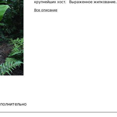
крупнейших хост. Выраженное жилкование.
Лавандовые цветы, способна расти в полутен
Все описание
в тени (будет иметь зелёную окраску). Непл
выдерживает и полное солнце. Высота 100 д
см. Нарастание умеренное.
полнительно