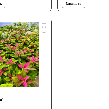
ь
Заказать
я"