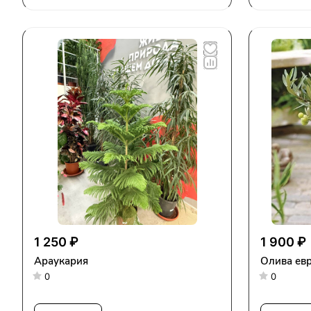
1 250 ₽
1 900 ₽
Араукария
Олива евр
0
0