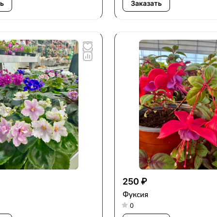
ь
Заказать
250 ₽
Фуксия
0