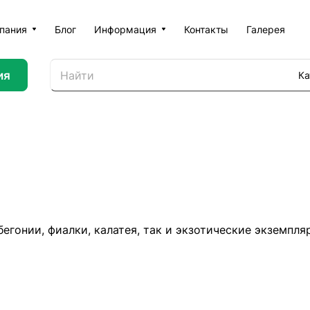
пания
Блог
Информация
Контакты
Галерея
ия
Ка
 бегонии, фиалки, калатея, так и экзотические экземп