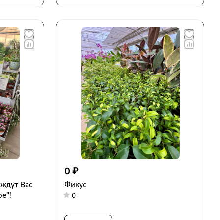
0 ₽
 ждут Вас
Фикус
е"!
0