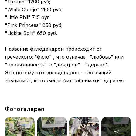
"Tortum" 1200 руб;
"White Congo" 1100 руб;
"Little Phil" 715 руб;
"Pink Princess" 850 руб;
"Lickite Split" 650 руб.
Название филодендрон происходит от
греческого: "фило" , что означает "любовь" или
"привязанность", а "дендрон" - "дерево".
Это потому что филодендрон - настоящий
альпинист, который любит "обнимать" деревья.
Фотогалерея